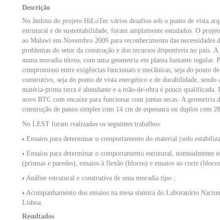
Descrição
No âmbito do projeto HiLoTec vários desafios sob o ponto de vista arqu
estrutural e de sustentabilidade, foram amplamente estudados. O proj
ao Malawi em Novembro 2009 para reconhecimento das necessidades d
problemas do setor da construção e dos recursos disponíveis no país.
A 
numa moradia térrea, com uma geometria em planta bastante regular. 
compromisso entre exigências funcionais e mecânicas, seja do ponto de
construtivo, seja do ponto de vista energético e de durabilidade, sendo
matéria-prima terra é abundante e a mão-de-obra é pouco qualificada.
novo BTC com encaixe para funcionar com juntas secas.
A geometria d
construção de panos simples com 14 cm de espessura ou duplos com 28
No LEST foram realizados os seguintes trabalhos:
›
Ensaios para determinar o comportamento do material (solo estabiliz
›
Ensaios para determinar o comportamento estrutural, nomeadmente e
(prismas e paredes), ensaios à flexão (blocos) e ensaios ao corte (blocos
›
Análise estrutural e construtiva de uma moradia tipo ;
›
Acompanhamento dos ensaios na mesa sísmica do Laboratório Naciona
Lisboa.
Resultados